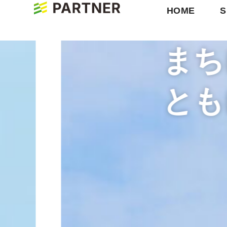
HOME
S
まち
とも