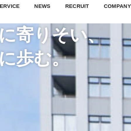
内
ERVICE
NEWS
RECRUIT
COMPANY
容
を
に寄りそい、
ス
キ
ッ
に歩む。
プ